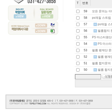
T
번호
59
모든 문의는 이
58
ps재질 스트립
57
ps재질 스
56
필름합지 
55
PS 마스터원단
54
PS 마스
53
필름 평재단 문
52
필름 평재
51
필름 합지문의
50
필름 합지