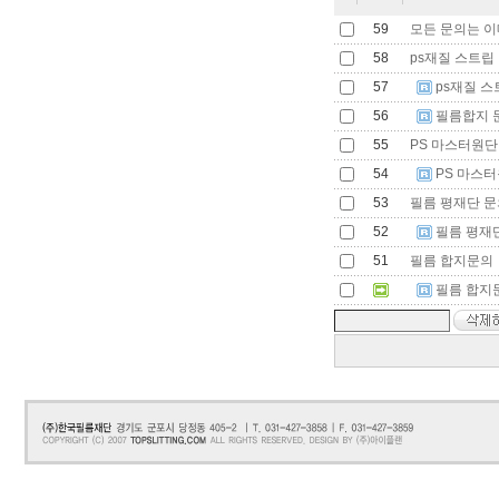
59
모든 문의는 이
58
ps재질 스트립
57
ps재질 스
56
필름합지 
55
PS 마스터원단
54
PS 마스
53
필름 평재단 문
52
필름 평재
51
필름 합지문의
필름 합지