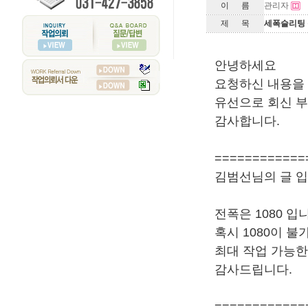
이 름
관리자
제 목
세폭슬리팅 
안녕하세요
요청하신 내용을
유선으로 회신 
감사합니다.
============
김범선님의 글 입
전폭은 1080 입
혹시 1080이 
최대 작업 가능
감사드립니다.
============