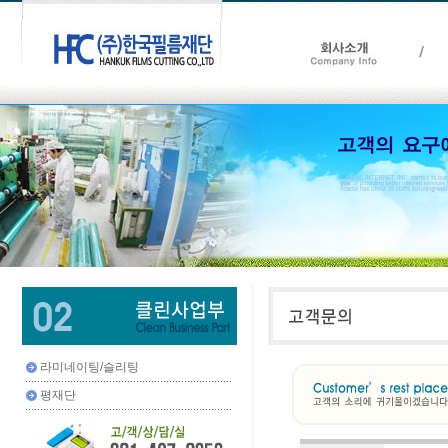
라미네이팅/슬리팅
평재단