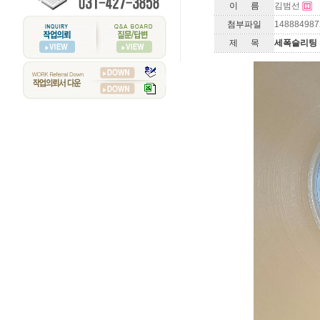
이 름
김범선
첨부파일
148884987
제 목
세폭슬리팅 