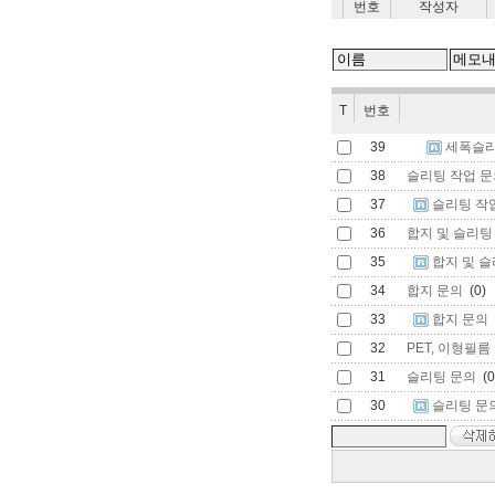
번호
작성자
T
번호
39
세폭슬리
38
슬리팅 작업 문
37
슬리팅 작
36
합지 및 슬리팅
35
합지 및 슬
34
합지 문의
(0)
33
합지 문의
32
PET, 이형필름 
31
슬리팅 문의
(0
30
슬리팅 문