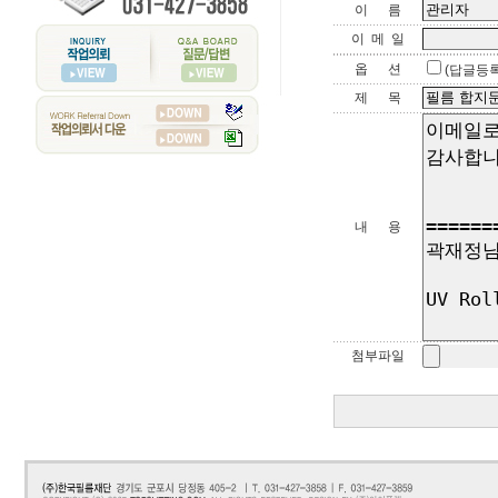
이 름
이 메 일
옵 션
(답글등
제 목
내 용
첨부파일