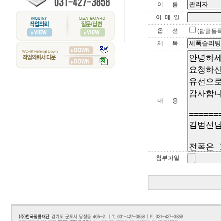
이 름
이 메 일
옵 션
(답글등
제 목
내 용
첨부파일